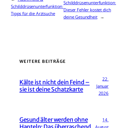
Schilddrüsenunterfunktion:
Schilddrüsenunterfunktion:
Dieser Fehler kostet dich
Tipps für die Arztsuche
deine Gesundheit
→
WEITERE BEITRÄGE
22.
Kälte ist nicht dein Feind –
Januar
sie ist deine Schatzkarte
2026
Gesund älter werden ohne
14.
Hanteln: Das überraschend
August